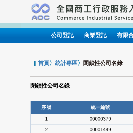
跳
到
主
要
內
公司登記
商業登記
有限
容
:::
||
首頁
〉
統計專區
〉
閉鎖性公司名錄
閉鎖性公司名錄
序號
統一編號
1
00000379
2
00001449