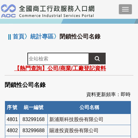
跳
Toggl
到
navig
主
:::
要
內
||
首頁
〉
統計專區
〉
閉鎖性公司名錄
容
全
站
【熱門查詢】公司/商業/工廠登記資料
檢
索
閉鎖性公司名錄
資料更新頻率：即時
序號
統一編號
公司名稱
4801
83299168
新浦斯科技股份有限公司
4802
83299688
賜達投資股份有限公司