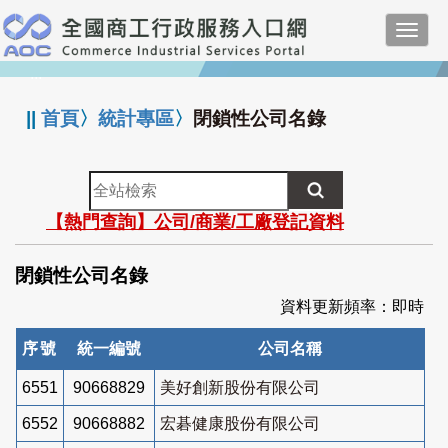
跳
Toggl
到
navig
主
:::
要
內
||
首頁
〉
統計專區
〉
閉鎖性公司名錄
容
全
站
【熱門查詢】公司/商業/工廠登記資料
檢
索
閉鎖性公司名錄
資料更新頻率：即時
序號
統一編號
公司名稱
6551
90668829
美好創新股份有限公司
6552
90668882
宏碁健康股份有限公司