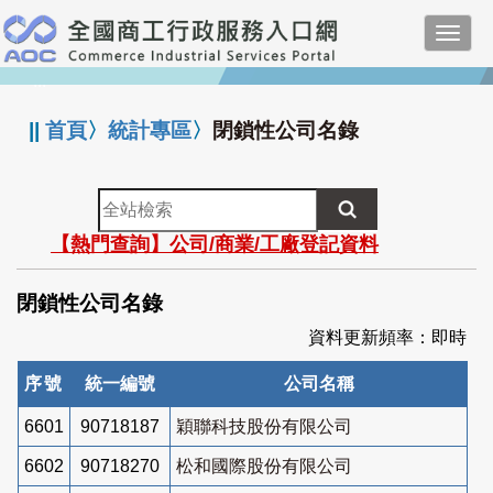
跳
Toggl
到
navig
主
:::
要
內
||
首頁
〉
統計專區
〉
閉鎖性公司名錄
容
全
站
【熱門查詢】公司/商業/工廠登記資料
檢
索
閉鎖性公司名錄
資料更新頻率：即時
序號
統一編號
公司名稱
6601
90718187
穎聯科技股份有限公司
6602
90718270
松和國際股份有限公司