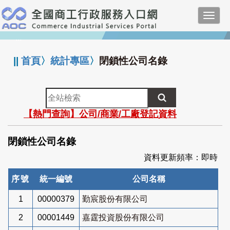
跳
Toggl
到
navig
主
:::
要
內
||
首頁
〉
統計專區
〉
閉鎖性公司名錄
容
全
站
【熱門查詢】公司/商業/工廠登記資料
檢
索
閉鎖性公司名錄
資料更新頻率：即時
序號
統一編號
公司名稱
1
00000379
勤宸股份有限公司
2
00001449
嘉霆投資股份有限公司