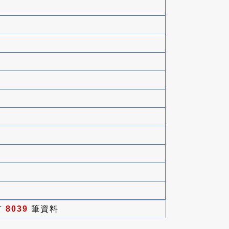
有
8039
筆資料