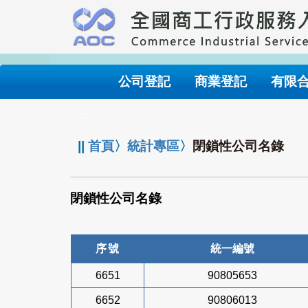
跳
到
主
要
內
公司登記
商業登記
有限
容
:::
||
首頁
〉
統計專區
〉
閉鎖性公司名錄
閉鎖性公司名錄
序號
統一編號
6651
90805653
6652
90806013