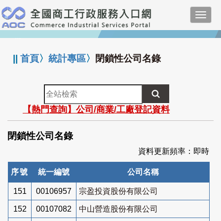
跳
Toggl
到
navig
主
:::
要
內
||
首頁
〉
統計專區
〉
閉鎖性公司名錄
容
全
站
【熱門查詢】公司/商業/工廠登記資料
檢
索
閉鎖性公司名錄
資料更新頻率：即時
序號
統一編號
公司名稱
151
00106957
宗盈投資股份有限公司
152
00107082
中山營造股份有限公司