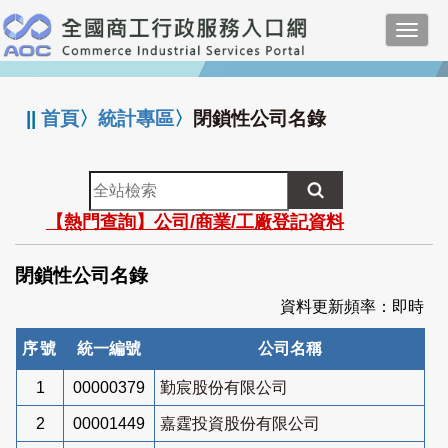
跳
Toggl
到
navig
主
:::
要
內
||
首頁
〉
統計專區
〉
閉鎖性公司名錄
容
全
站
【熱門查詢】公司/商業/工廠登記資料
檢
索
閉鎖性公司名錄
資料更新頻率：即時
序號
統一編號
公司名稱
1
00000379
勤宸股份有限公司
2
00001449
嘉霆投資股份有限公司