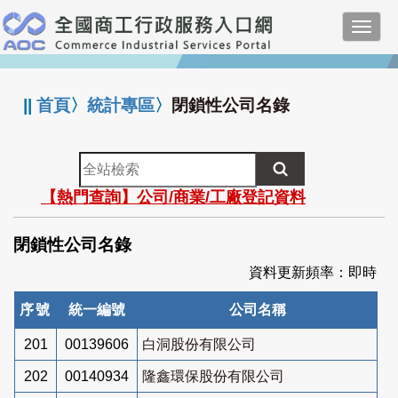
跳
Toggl
到
navig
主
:::
要
內
||
首頁
〉
統計專區
〉
閉鎖性公司名錄
容
全
站
【熱門查詢】公司/商業/工廠登記資料
檢
索
閉鎖性公司名錄
資料更新頻率：即時
序號
統一編號
公司名稱
201
00139606
白洞股份有限公司
202
00140934
隆鑫環保股份有限公司