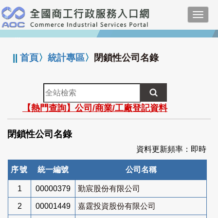
跳
Toggl
到
navig
主
:::
要
內
||
首頁
〉
統計專區
〉
閉鎖性公司名錄
容
全
站
【熱門查詢】公司/商業/工廠登記資料
檢
索
閉鎖性公司名錄
資料更新頻率：即時
序號
統一編號
公司名稱
1
00000379
勤宸股份有限公司
2
00001449
嘉霆投資股份有限公司