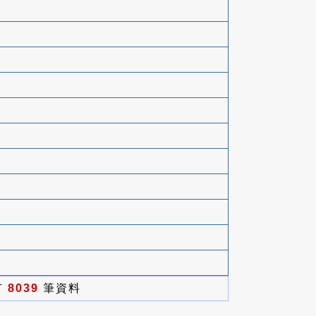
有
8039
筆資料