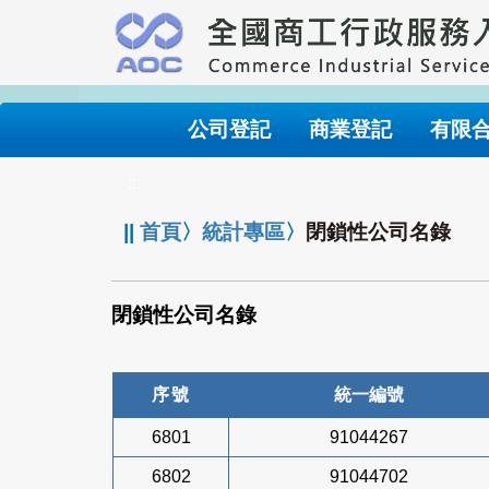
跳
到
主
要
內
公司登記
商業登記
有限
容
:::
||
首頁
〉
統計專區
〉
閉鎖性公司名錄
閉鎖性公司名錄
序號
統一編號
6801
91044267
6802
91044702