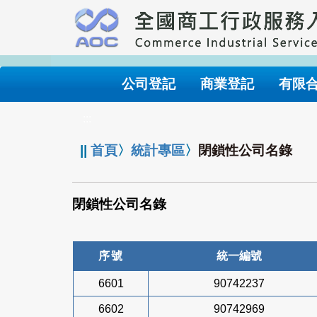
跳
到
主
要
內
公司登記
商業登記
有限
容
:::
||
首頁
〉
統計專區
〉
閉鎖性公司名錄
閉鎖性公司名錄
序號
統一編號
6601
90742237
6602
90742969