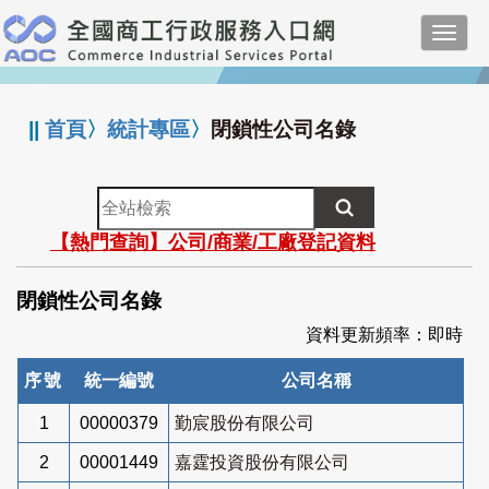
跳
Toggl
到
navig
主
:::
要
內
||
首頁
〉
統計專區
〉
閉鎖性公司名錄
容
全
站
【熱門查詢】公司/商業/工廠登記資料
檢
索
閉鎖性公司名錄
資料更新頻率：即時
序號
統一編號
公司名稱
1
00000379
勤宸股份有限公司
2
00001449
嘉霆投資股份有限公司