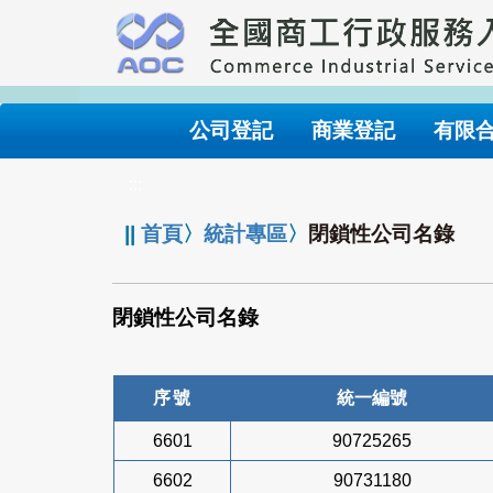
跳
到
主
要
內
公司登記
商業登記
有限
容
:::
||
首頁
〉
統計專區
〉
閉鎖性公司名錄
閉鎖性公司名錄
序號
統一編號
6601
90725265
6602
90731180