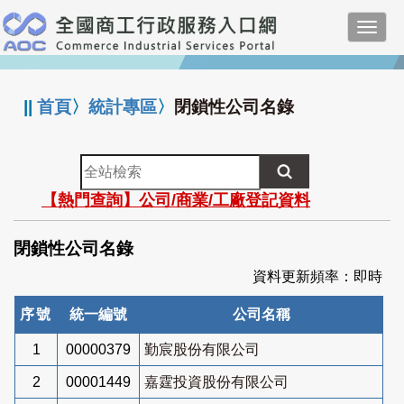
跳
Toggl
到
navig
主
:::
要
內
||
首頁
〉
統計專區
〉
閉鎖性公司名錄
容
全
站
【熱門查詢】公司/商業/工廠登記資料
檢
索
閉鎖性公司名錄
資料更新頻率：即時
序號
統一編號
公司名稱
1
00000379
勤宸股份有限公司
2
00001449
嘉霆投資股份有限公司