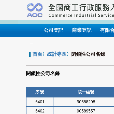
跳
到
主
要
內
公司登記
商業登記
有限
容
:::
||
首頁
〉
統計專區
〉
閉鎖性公司名錄
閉鎖性公司名錄
序號
統一編號
6401
90588298
6402
90589557