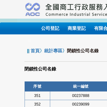
跳
到
主
要
內
公司登記
商業登記
有限
容
:::
||
首頁
〉
統計專區
〉
閉鎖性公司名錄
閉鎖性公司名錄
序號
統一編號
351
00237888
352
00239099