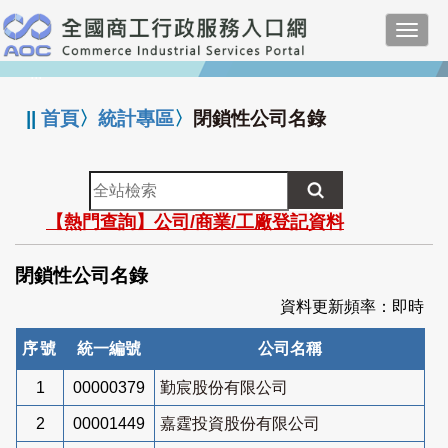
跳
Toggl
到
navig
主
:::
要
內
||
首頁
〉
統計專區
〉
閉鎖性公司名錄
容
全
站
【熱門查詢】公司/商業/工廠登記資料
檢
索
閉鎖性公司名錄
資料更新頻率：即時
序號
統一編號
公司名稱
1
00000379
勤宸股份有限公司
2
00001449
嘉霆投資股份有限公司