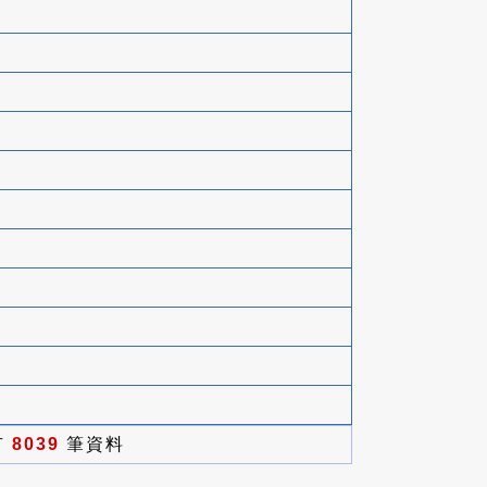
有
8039
筆資料