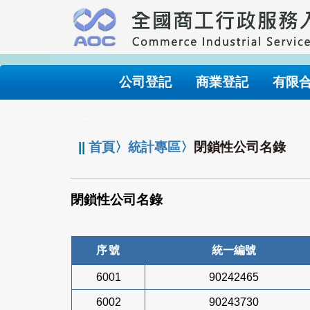
跳
到
主
要
內
公司登記
商業登記
有限
容
:::
||
首頁
〉
統計專區
〉
閉鎖性公司名錄
閉鎖性公司名錄
序號
統一編號
6001
90242465
6002
90243730