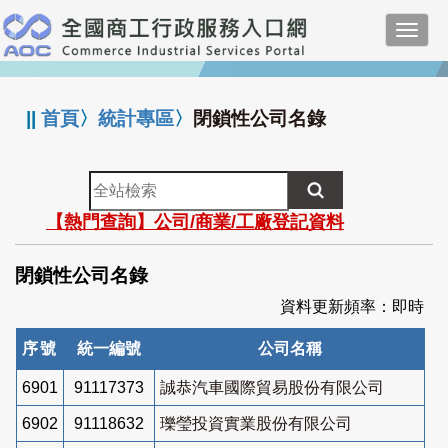
跳
Toggl
到
navig
主
:::
要
內
||
首頁
〉
統計專區
〉
閉鎖性公司名錄
容
全
站
【熱門查詢】公司/商業/工廠登記資料
檢
索
閉鎖性公司名錄
資料更新頻率：即時
序號
統一編號
公司名稱
6901
91117373
誠恭汽車國際貿易股份有限公司
6902
91118632
瓅瑩投資實業股份有限公司