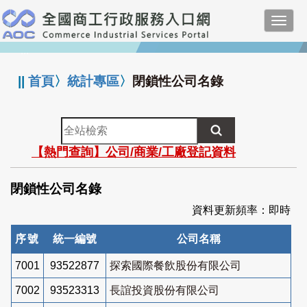
跳
Toggl
到
navig
主
:::
要
內
||
首頁
〉
統計專區
〉
閉鎖性公司名錄
容
全
站
【熱門查詢】公司/商業/工廠登記資料
檢
索
閉鎖性公司名錄
資料更新頻率：即時
序號
統一編號
公司名稱
7001
93522877
探索國際餐飲股份有限公司
7002
93523313
長誼投資股份有限公司