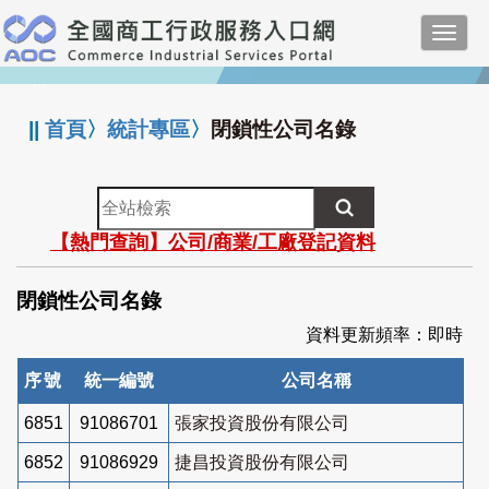
跳
Toggl
到
navig
主
:::
要
內
||
首頁
〉
統計專區
〉
閉鎖性公司名錄
容
全
站
【熱門查詢】公司/商業/工廠登記資料
檢
索
閉鎖性公司名錄
資料更新頻率：即時
序號
統一編號
公司名稱
6851
91086701
張家投資股份有限公司
6852
91086929
捷昌投資股份有限公司