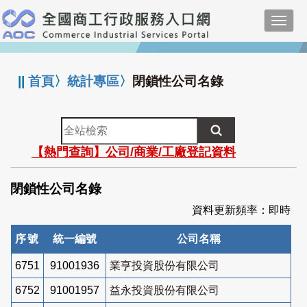
跳
Toggl
到
navig
主
:::
要
內
||
首頁
〉
統計專區
〉
閉鎖性公司名錄
容
全
站
【熱門查詢】公司/商業/工廠登記資料
檢
索
閉鎖性公司名錄
資料更新頻率：即時
序號
統一編號
公司名稱
6751
91001936
業亨投資股份有限公司
6752
91001957
益永投資股份有限公司