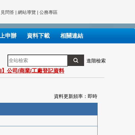
常見問答
|
網站導覽
|
公務專區
上申辦
資料下載
相關連結
全
進階檢索
站
】公司/商業/工廠登記資料
檢
索
資料更新頻率：即時