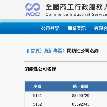
跳
到
主
要
內
公司登記
商業登記
有限
容
:::
||
首頁
〉
統計專區
〉
閉鎖性公司名錄
閉鎖性公司名錄
序號
統一編號
5151
83590729
5152
83592043