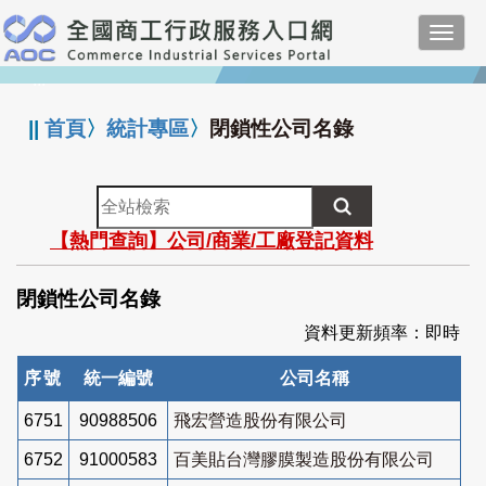
跳
Toggl
到
navig
主
:::
要
內
||
首頁
〉
統計專區
〉
閉鎖性公司名錄
容
全
站
【熱門查詢】公司/商業/工廠登記資料
檢
索
閉鎖性公司名錄
資料更新頻率：即時
序號
統一編號
公司名稱
6751
90988506
飛宏營造股份有限公司
6752
91000583
百美貼台灣膠膜製造股份有限公司