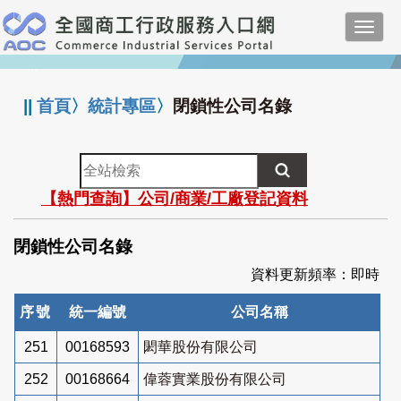
跳
Toggl
到
navig
主
:::
要
內
||
首頁
〉
統計專區
〉
閉鎖性公司名錄
容
全
站
【熱門查詢】公司/商業/工廠登記資料
檢
索
閉鎖性公司名錄
資料更新頻率：即時
序號
統一編號
公司名稱
251
00168593
閎華股份有限公司
252
00168664
偉蓉實業股份有限公司