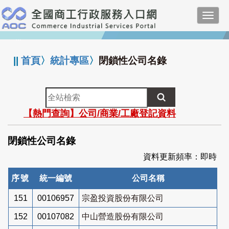
跳
Toggl
到
navig
主
:::
要
內
||
首頁
〉
統計專區
〉
閉鎖性公司名錄
容
全
站
【熱門查詢】公司/商業/工廠登記資料
檢
索
閉鎖性公司名錄
資料更新頻率：即時
序號
統一編號
公司名稱
151
00106957
宗盈投資股份有限公司
152
00107082
中山營造股份有限公司