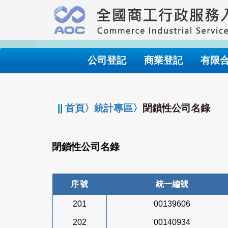
跳
到
主
要
內
公司登記
商業登記
有限
容
:::
||
首頁
〉
統計專區
〉
閉鎖性公司名錄
閉鎖性公司名錄
序號
統一編號
201
00139606
202
00140934