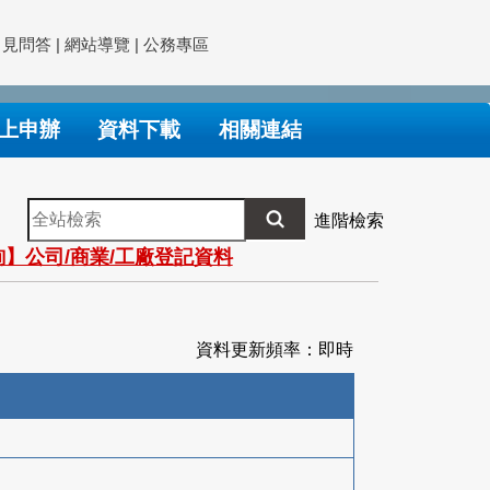
常見問答
|
網站導覽
|
公務專區
上申辦
資料下載
相關連結
全
進階檢索
站
】公司/商業/工廠登記資料
檢
索
資料更新頻率：即時