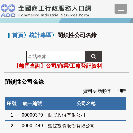
跳
Toggl
到
navig
主
:::
要
內
||
首頁
〉
統計專區
〉
閉鎖性公司名錄
容
全
站
【熱門查詢】公司/商業/工廠登記資料
檢
索
閉鎖性公司名錄
資料更新頻率：即時
序號
統一編號
公司名稱
1
00000379
勤宸股份有限公司
2
00001449
嘉霆投資股份有限公司