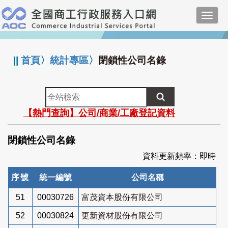
跳
Toggl
到
navig
主
:::
要
內
||
首頁
〉
統計專區
〉
閉鎖性公司名錄
容
全
站
【熱門查詢】公司/商業/工廠登記資料
檢
索
閉鎖性公司名錄
資料更新頻率：即時
序號
統一編號
公司名稱
51
00030726
富茂資本股份有限公司
52
00030824
更新資材股份有限公司