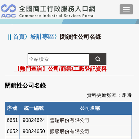
跳
Toggl
到
navig
主
:::
要
內
||
首頁
〉
統計專區
〉
閉鎖性公司名錄
容
全
站
【熱門查詢】公司/商業/工廠登記資料
檢
索
閉鎖性公司名錄
資料更新頻率：即時
序號
統一編號
公司名稱
6651
90824624
雪瑞股份有限公司
6652
90824650
振馨股份有限公司