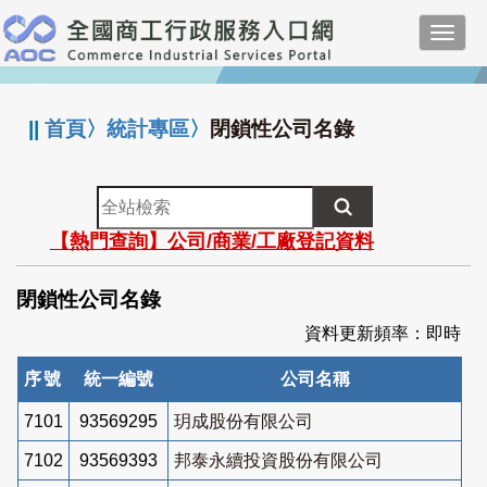
跳
Toggl
到
navig
主
:::
要
內
||
首頁
〉
統計專區
〉
閉鎖性公司名錄
容
全
站
【熱門查詢】公司/商業/工廠登記資料
檢
索
閉鎖性公司名錄
資料更新頻率：即時
序號
統一編號
公司名稱
7101
93569295
玥成股份有限公司
7102
93569393
邦泰永續投資股份有限公司