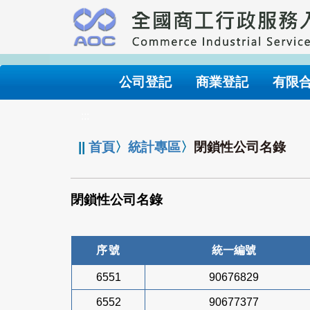
跳
到
主
要
內
公司登記
商業登記
有限
容
:::
||
首頁
〉
統計專區
〉
閉鎖性公司名錄
閉鎖性公司名錄
序號
統一編號
6551
90676829
6552
90677377