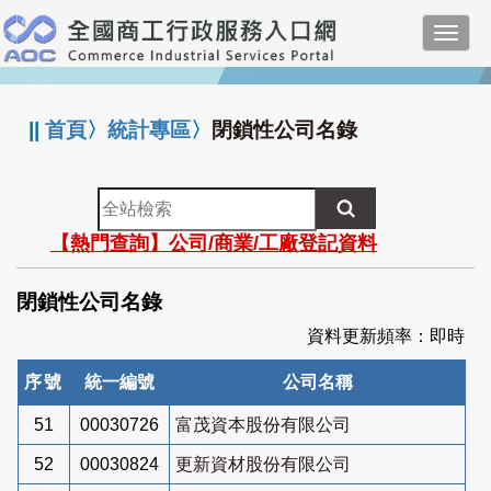
跳
Toggl
到
navig
主
:::
要
內
||
首頁
〉
統計專區
〉
閉鎖性公司名錄
容
全
站
【熱門查詢】公司/商業/工廠登記資料
檢
索
閉鎖性公司名錄
資料更新頻率：即時
序號
統一編號
公司名稱
51
00030726
富茂資本股份有限公司
52
00030824
更新資材股份有限公司