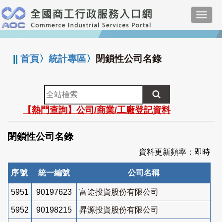
跳
Toggl
到
navig
主
:::
要
內
||
首頁
〉
統計專區
〉
閉鎖性公司名錄
容
全
站
【熱門查詢】公司/商業/工廠登記資料
檢
索
閉鎖性公司名錄
資料更新頻率：即時
序號
統一編號
公司名稱
5951
90197623
富途投資股份有限公司
5952
90198215
昇源投資股份有限公司