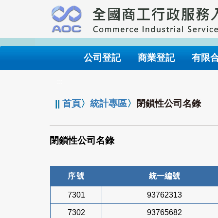
跳
到
主
要
內
公司登記
商業登記
有限
容
:::
||
首頁
〉
統計專區
〉
閉鎖性公司名錄
閉鎖性公司名錄
序號
統一編號
7301
93762313
7302
93765682