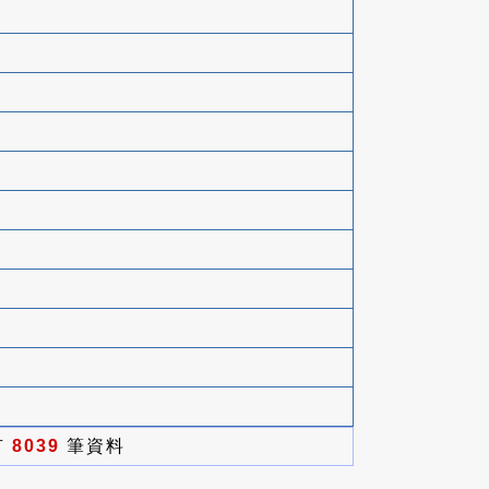
有
8039
筆資料