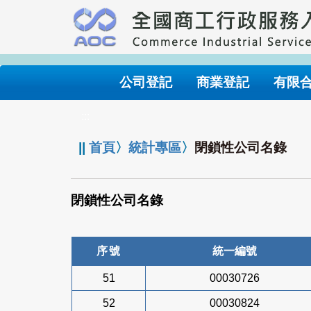
跳
到
主
要
內
公司登記
商業登記
有限
容
:::
||
首頁
〉
統計專區
〉
閉鎖性公司名錄
閉鎖性公司名錄
序號
統一編號
51
00030726
52
00030824