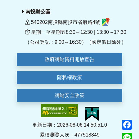
南投辦公區
540202南投縣南投市省府路4號
星期一至星期五8:30～12:30 | 13:30～17:30
（公司登記：9:00～16:30）（國定假日除外）
政府網站資料開放宣告
隱私權政策
網站安全政策
F
更新日期：2026-08-06 14:50:51.0
累積瀏覽人次：477518849
Li