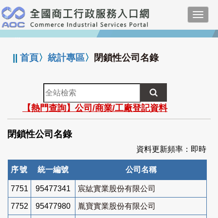
跳
Toggl
到
navig
主
:::
要
內
||
首頁
〉
統計專區
〉
閉鎖性公司名錄
容
全
站
【熱門查詢】公司/商業/工廠登記資料
檢
索
閉鎖性公司名錄
資料更新頻率：即時
序號
統一編號
公司名稱
7751
95477341
宸紘實業股份有限公司
7752
95477980
胤寶實業股份有限公司