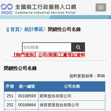
跳
Toggl
到
navig
主
:::
要
內
||
首頁
〉
統計專區
〉
閉鎖性公司名錄
容
全
站
【熱門查詢】公司/商業/工廠登記資料
檢
索
閉鎖性公司名錄
資料更新頻率：即時
序號
統一編號
公司名稱
251
00168593
閎華股份有限公司
252
00168664
偉蓉實業股份有限公司