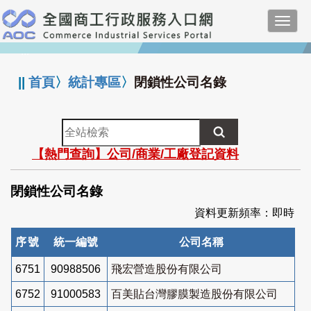
跳
Toggl
到
navig
主
:::
要
內
||
首頁
〉
統計專區
〉
閉鎖性公司名錄
容
全
站
【熱門查詢】公司/商業/工廠登記資料
檢
索
閉鎖性公司名錄
資料更新頻率：即時
序號
統一編號
公司名稱
6751
90988506
飛宏營造股份有限公司
6752
91000583
百美貼台灣膠膜製造股份有限公司