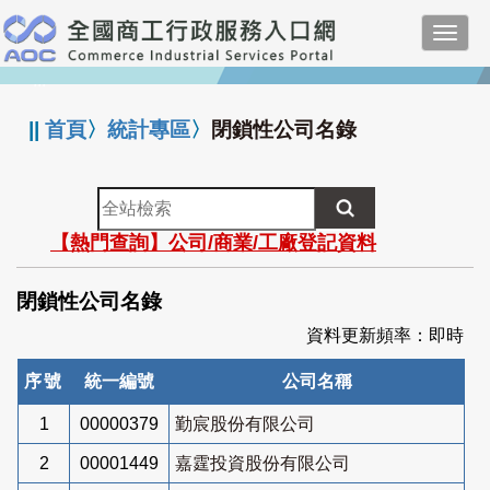
跳
Toggl
到
navig
主
:::
要
內
||
首頁
〉
統計專區
〉
閉鎖性公司名錄
容
全
站
【熱門查詢】公司/商業/工廠登記資料
檢
索
閉鎖性公司名錄
資料更新頻率：即時
序號
統一編號
公司名稱
1
00000379
勤宸股份有限公司
2
00001449
嘉霆投資股份有限公司