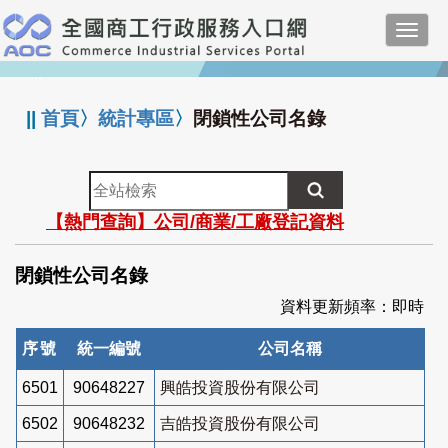
跳
Toggl
到
navig
主
:::
要
內
||
首頁
〉
統計專區
〉
閉鎖性公司名錄
容
全
站
【熱門查詢】公司/商業/工廠登記資料
檢
索
閉鎖性公司名錄
資料更新頻率：即時
序號
統一編號
公司名稱
6501
90648227
興皓投資股份有限公司
6502
90648232
吉皓投資股份有限公司