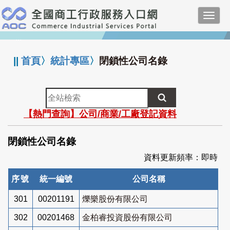
跳
Toggl
到
navig
主
:::
要
內
||
首頁
〉
統計專區
〉
閉鎖性公司名錄
容
全
站
【熱門查詢】公司/商業/工廠登記資料
檢
索
閉鎖性公司名錄
資料更新頻率：即時
序號
統一編號
公司名稱
301
00201191
爍樂股份有限公司
302
00201468
金柏睿投資股份有限公司