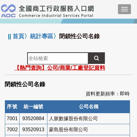
跳
Toggl
到
navig
主
:::
要
內
||
首頁
〉
統計專區
〉
閉鎖性公司名錄
容
全
站
【熱門查詢】公司/商業/工廠登記資料
檢
索
閉鎖性公司名錄
資料更新頻率：即時
序號
統一編號
公司名稱
7001
93520884
人脈數據股份有限公司
7002
93520913
蒙島股份有限公司