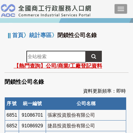
跳
Toggl
到
navig
主
:::
要
內
||
首頁
〉
統計專區
〉
閉鎖性公司名錄
容
全
站
【熱門查詢】公司/商業/工廠登記資料
檢
索
閉鎖性公司名錄
資料更新頻率：即時
序號
統一編號
公司名稱
6851
91086701
張家投資股份有限公司
6852
91086929
捷昌投資股份有限公司