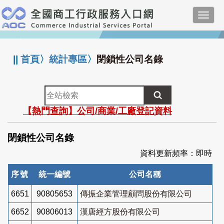
跳
Toggl
到
navig
主
:::
要
內
||
首頁
〉
統計專區
〉
閉鎖性公司名錄
容
全
站
【熱門查詢】公司/商業/工廠登記資料
檢
索
閉鎖性公司名錄
資料更新頻率：即時
序號
統一編號
公司名稱
6651
90805653
傳振企業管理顧問股份有限公司
6652
90806013
漢唐經方股份有限公司