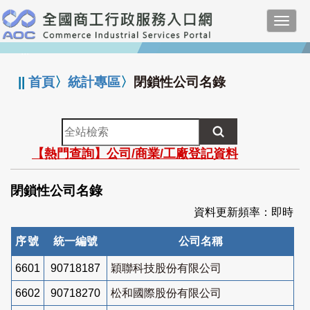
跳
Toggl
到
navig
主
:::
要
內
||
首頁
〉
統計專區
〉
閉鎖性公司名錄
容
全
站
【熱門查詢】公司/商業/工廠登記資料
檢
索
閉鎖性公司名錄
資料更新頻率：即時
序號
統一編號
公司名稱
6601
90718187
穎聯科技股份有限公司
6602
90718270
松和國際股份有限公司