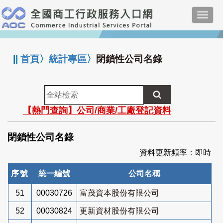
跳
Toggl
到
navig
主
:::
要
內
||
首頁
〉
統計專區
〉
閉鎖性公司名錄
容
全
站
【熱門查詢】公司/商業/工廠登記資料
檢
索
閉鎖性公司名錄
資料更新頻率：即時
序號
統一編號
公司名稱
51
00030726
富茂資本股份有限公司
52
00030824
更新資材股份有限公司