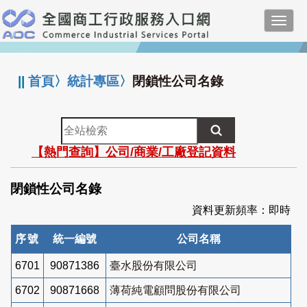
跳
Toggl
到
navig
主
:::
要
內
||
首頁
〉
統計專區
〉
閉鎖性公司名錄
容
全
站
【熱門查詢】公司/商業/工廠登記資料
檢
索
閉鎖性公司名錄
資料更新頻率：即時
序號
統一編號
公司名稱
6701
90871386
臺水股份有限公司
6702
90871668
薄荷純電顧問股份有限公司