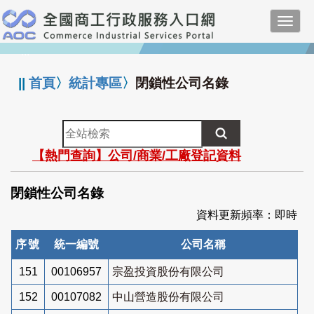
跳
Toggl
到
navig
主
:::
要
內
||
首頁
〉
統計專區
〉
閉鎖性公司名錄
容
全
站
【熱門查詢】公司/商業/工廠登記資料
檢
索
閉鎖性公司名錄
資料更新頻率：即時
序號
統一編號
公司名稱
151
00106957
宗盈投資股份有限公司
152
00107082
中山營造股份有限公司